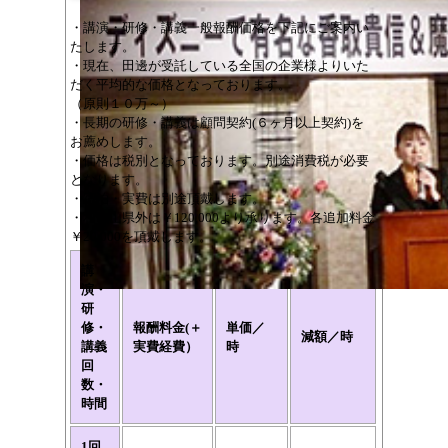
・講演・研修・講義一般報酬価格を下記にご案内い
たします。
・現在、田邊が受託している全国の企業様よりいた
だく平均的な価格となっております。
（原則１０万～）
・長期の研修・講義は顧問契約(６ヶ月以上契約)を
お薦めします。
・価格は税別となっております。別途消費税が必要
となります。
・宿泊・実費は別途頂戴します。
・和歌山県外は￥120,000より承ります。各追加料金
￥20,000を頂戴します。
講
演・
研
修・
報酬料金(＋
単価／
減額／時
講義
実費経費）
時
回
数・
時間
1回